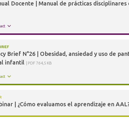
ual Docente | Manual de prácticas disciplinares
ract
BRIEF
icy Brief N°26 | Obesidad, ansiedad y uso de pan
l infantil
PDF 764,5 KB
ract
R
inar | ¿Cómo evaluamos el aprendizaje en AAL?