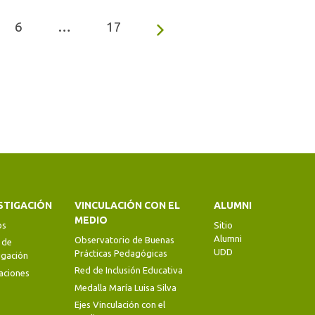
6
…
17
STIGACIÓN
VINCULACIÓN CON EL
ALUMNI
MEDIO
os
Sitio
Alumni
Observatorio de Buenas
 de
UDD
Prácticas Pedagógicas
igación
Red de Inclusión Educativa
aciones
Medalla María Luisa Silva
Ejes Vinculación con el