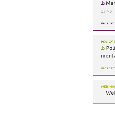
Man
2,7 MB
Ver abst
POLICY 
Pol
menta
Ver abst
WEBINA
Web