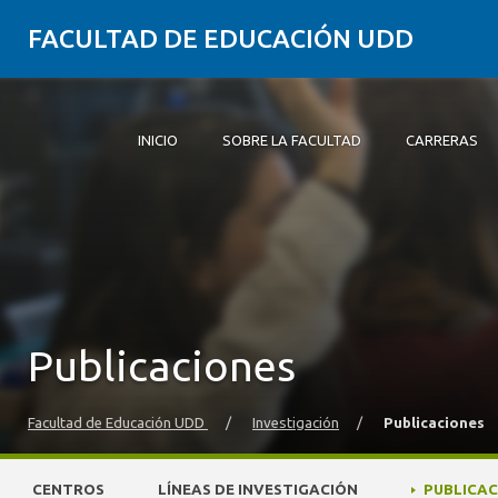
FACULTAD DE EDUCACIÓN UDD
INICIO
SOBRE LA FACULTAD
CARRERAS
Inicio
Sobre la Facultad
Carreras
Formación Práctica
Postgrado y Educación Continua
Investigación
Vinculación con el Medio
Alumni
Publicaciones
Facultad de Educación UDD
/
Investigación
/
Publicaciones
CENTROS
LÍNEAS DE INVESTIGACIÓN
PUBLICAC