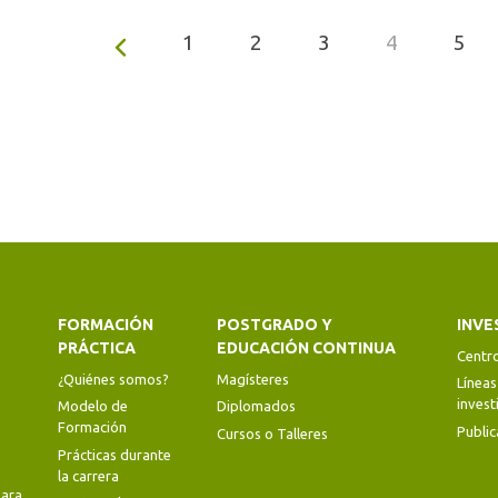
1
2
3
4
5
FORMACIÓN
POSTGRADO Y
INVE
PRÁCTICA
EDUCACIÓN CONTINUA
Centr
¿Quiénes somos?
Magísteres
Líneas
invest
Modelo de
Diplomados
Formación
Public
Cursos o Talleres
Prácticas durante
la carrera
ara