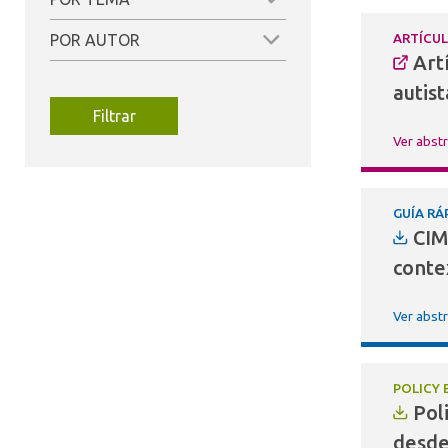
(38)
(47)
POR AUTOR
ARTÍCU
(17)
Art
(23)
(17)
autis
(22)
Filtrar
(14)
(21)
Ver abst
(12)
(19)
(9)
(8)
(19)
GUÍA RÁ
CIM
(6)
(19)
conte
(17)
(3)
(12)
Ver abst
(2)
(11)
(2)
(8)
POLICY 
(7)
Pol
(4)
desde