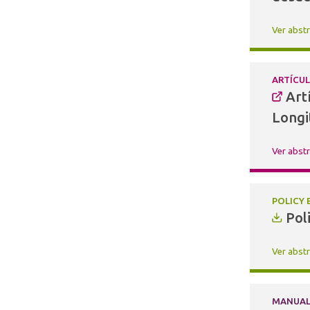
(3)
Ver abst
(1)
(1)
ARTÍCU
Art
Longi
Ver abst
POLICY 
Pol
Ver abst
MANUA