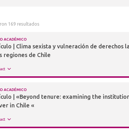
ron 169 resultados
LO ACADÉMICO
ículo | Clima sexista y vulneración de derechos 
s regiones de Chile
ract
LO ACADÉMICO
ículo | «Beyond tenure: examining the institutio
er in Chile «
ract