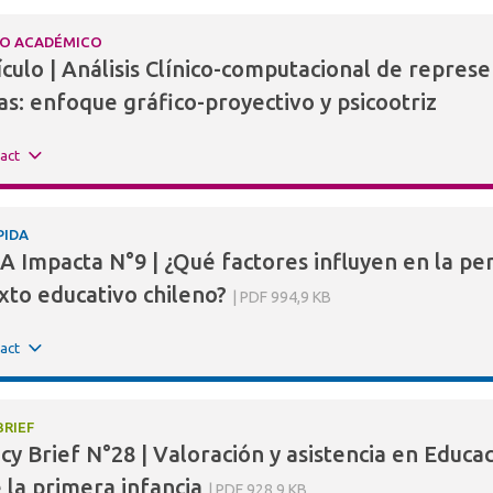
LO ACADÉMICO
ículo | Análisis Clínico-computacional de repre
tas: enfoque gráfico-proyectivo y psicootriz
ract
PIDA
A Impacta N°9 | ¿Qué factores influyen en la pe
xto educativo chileno?
PDF 994,9 KB
ract
BRIEF
icy Brief N°28 | Valoración y asistencia en Educa
 la primera infancia
PDF 928,9 KB