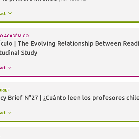
ract
LO ACADÉMICO
ículo | The Evolving Relationship Between Read
tudinal Study
ract
BRIEF
icy Brief N°27 | ¿Cuánto leen los profesores chil
ract
L