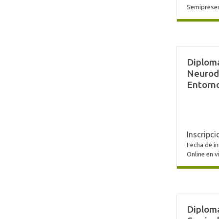
Semipresen
Diplom
Neurodi
Entorno
Inscripci
Fecha de in
Online en v
Diplom