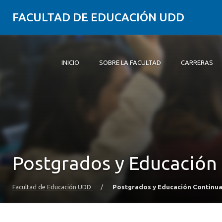
FACULTAD DE EDUCACIÓN UDD
INICIO
SOBRE LA FACULTAD
CARRERAS
Inicio
Sobre la Facultad
Carreras
Formación Práctica
Postgrado y Educación Continua
Investigación
Vinculación con el Medio
Alumni
Postgrados y Educación
Facultad de Educación UDD
/
Postgrados y Educación Continu