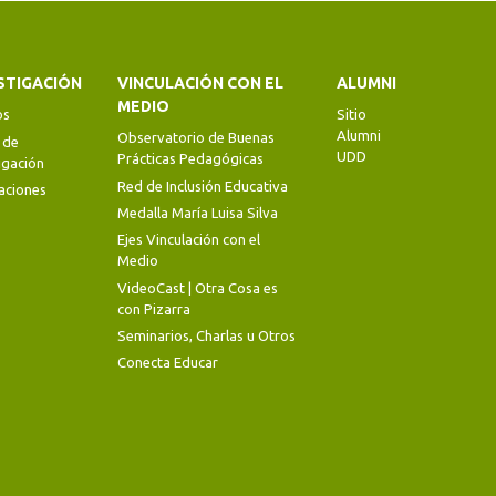
STIGACIÓN
VINCULACIÓN CON EL
ALUMNI
MEDIO
os
Sitio
Alumni
Observatorio de Buenas
 de
UDD
Prácticas Pedagógicas
igación
Red de Inclusión Educativa
aciones
Medalla María Luisa Silva
Ejes Vinculación con el
Medio
VideoCast | Otra Cosa es
con Pizarra
Seminarios, Charlas u Otros
Conecta Educar