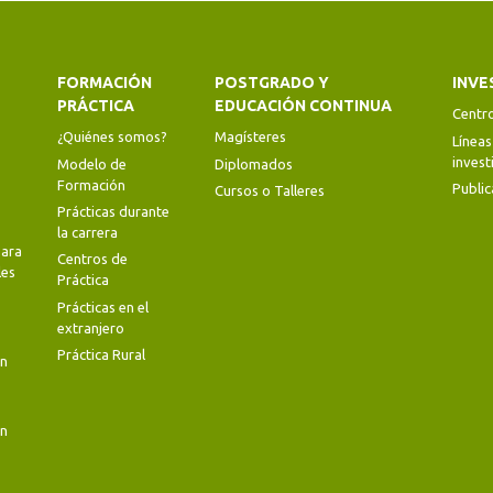
FORMACIÓN
POSTGRADO Y
INVE
PRÁCTICA
EDUCACIÓN CONTINUA
Centr
¿Quiénes somos?
Magísteres
Líneas
invest
Modelo de
Diplomados
Formación
Public
Cursos o Talleres
Prácticas durante
la carrera
ara
Centros de
les
Práctica
Prácticas en el
extranjero
Práctica Rural
en
en