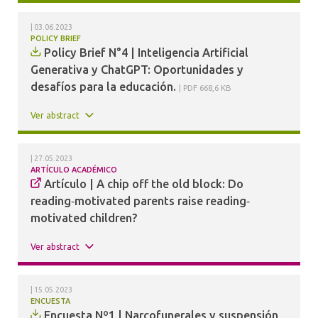
03.06.2023
POLICY BRIEF
Policy Brief N°4 | Inteligencia Artificial
Generativa y ChatGPT: Oportunidades y
desafíos para la educación.
PDF 668,6 KB
Ver abstract
27.05.2023
ARTÍCULO ACADÉMICO
Artículo | A chip off the old block: Do
reading‐motivated parents raise reading‐
motivated children?
Ver abstract
15.05.2023
ENCUESTA
Encuesta Nº1 | Narcofunerales y suspensión