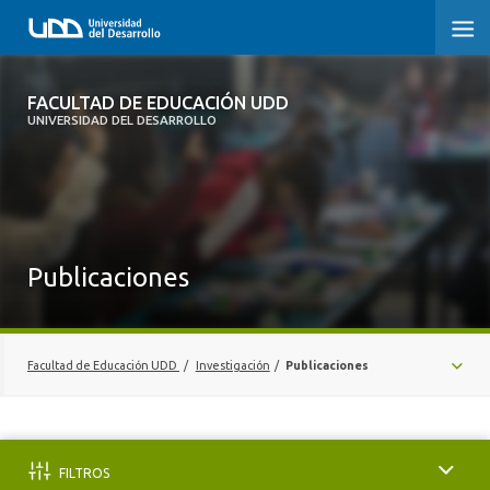
FACULTAD DE EDUCACIÓN UDD
FACULTAD DE EDUCACIÓN UDD
UNIVERSIDAD DEL DESARROLLO
INICIO
SOBRE LA FACULTAD
CARRERAS
Publicaciones
FORMACIÓN PRÁCTICA
POSTGRADO Y EDUCACIÓN CONTINUA
Facultad de Educación UDD
/
Investigación
/
Publicaciones
INVESTIGACIÓN
CENTROS
VINCULACIÓN CON EL MEDIO
LÍNEAS DE INVESTIGACIÓN
FILTROS