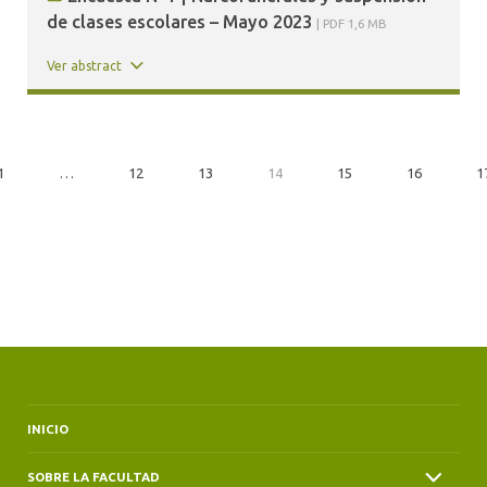
de clases escolares – Mayo 2023
PDF 1,6 MB
Ver abstract
1
…
12
13
14
15
16
1
INICIO
SOBRE LA FACULTAD