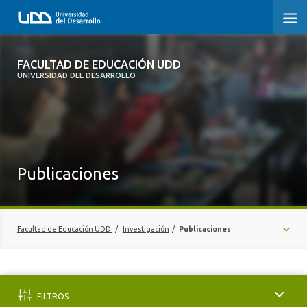
FACULTAD DE EDUCACIÓN UDD
FACULTAD DE EDUCACIÓN UDD
UNIVERSIDAD DEL DESARROLLO
INICIO
SOBRE LA FACULTAD
CARRERAS
Publicaciones
FORMACIÓN PRÁCTICA
POSTGRADO Y EDUCACIÓN CONTINUA
Facultad de Educación UDD
/
Investigación
/
Publicaciones
INVESTIGACIÓN
CENTROS
VINCULACIÓN CON EL MEDIO
LÍNEAS DE INVESTIGACIÓN
FILTROS