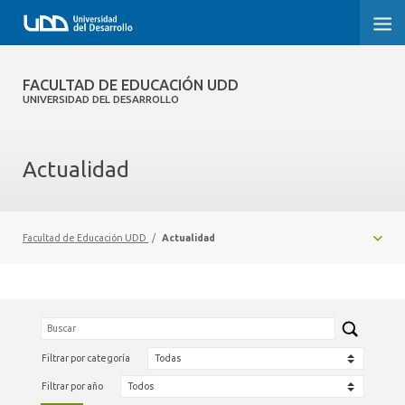
FACULTAD DE EDUCACIÓN UDD
FACULTAD DE EDUCACIÓN UDD
UNIVERSIDAD DEL DESARROLLO
INICIO
Actualidad
SOBRE LA FACULTAD
CARRERAS
Facultad de Educación UDD
/
Actualidad
FORMACIÓN PRÁCTICA
POSTGRADO Y EDUCACIÓN CONTINUA
INVESTIGACIÓN
Filtrar por categoría
VINCULACIÓN CON EL MEDIO
Filtrar por año