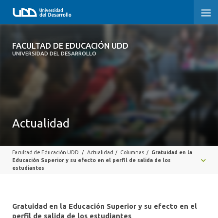
FACULTAD DE EDUCACIÓN UDD
FACULTAD DE EDUCACIÓN UDD
UNIVERSIDAD DEL DESARROLLO
INICIO
SOBRE LA FACULTAD
CARRERAS
Actualidad
FORMACIÓN PRÁCTICA
Facultad de Educación UDD
/
Actualidad
/
Columnas
/
Gratuidad en la
POSTGRADO Y EDUCACIÓN CONTINUA
Educación Superior y su efecto en el perfil de salida de los
estudiantes
INVESTIGACIÓN
VINCULACIÓN CON EL MEDIO
Gratuidad en la Educación Superior y su efecto en el
perfil de salida de los estudiantes