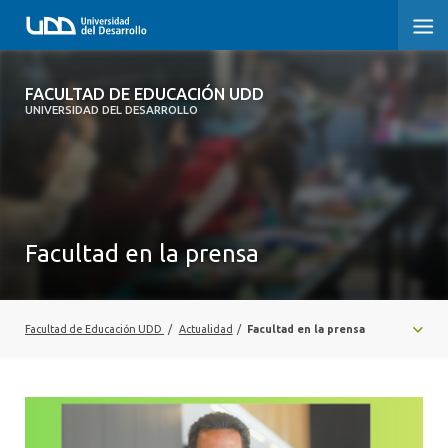
FACULTAD DE EDUCACIÓN UDD
FACULTAD DE EDUCACIÓN UDD
UNIVERSIDAD DEL DESARROLLO
INICIO
SOBRE LA FACULTAD
CARRERAS
Facultad en la prensa
FORMACIÓN PRÁCTICA
POSTGRADO Y EDUCACIÓN CONTINUA
Facultad de Educación UDD
/
Actualidad
/
Facultad en la prensa
INVESTIGACIÓN
VINCULACIÓN CON EL MEDIO