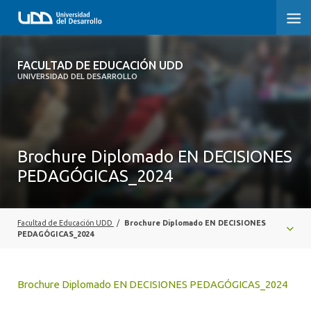
FACULTAD DE EDUCACIÓN UDD
FACULTAD DE EDUCACIÓN UDD
UNIVERSIDAD DEL DESARROLLO
INICIO
SOBRE LA FACULTAD
Brochure Diplomado EN DECISIONES
CARRERAS
PEDAGÓGICAS_2024
FORMACIÓN PRÁCTICA
POSTGRADO Y EDUCACIÓN CONTINUA
Facultad de Educación UDD
/
Brochure Diplomado EN DECISIONES
PEDAGÓGICAS_2024
INVESTIGACIÓN
VINCULACIÓN CON EL MEDIO
Brochure Diplomado EN DECISIONES PEDAGÓGICAS_2024