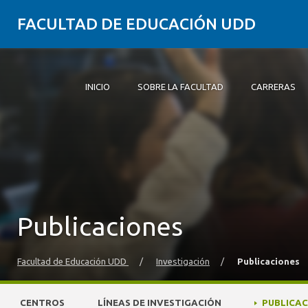
FACULTAD DE EDUCACIÓN UDD
INICIO
SOBRE LA FACULTAD
CARRERAS
Inicio
Sobre la Facultad
Carreras
Formación Práctica
Postgrado y Educación Continua
Investigación
Vinculación con el Medio
Alumni
Publicaciones
Facultad de Educación UDD
/
Investigación
/
Publicaciones
CENTROS
LÍNEAS DE INVESTIGACIÓN
PUBLICAC