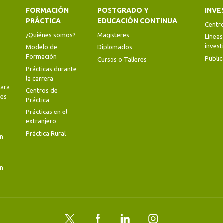
FORMACIÓN
POSTGRADO Y
INVE
PRÁCTICA
EDUCACIÓN CONTINUA
Centr
¿Quiénes somos?
Magísteres
Líneas
invest
Modelo de
Diplomados
Formación
Public
Cursos o Talleres
Prácticas durante
la carrera
ara
Centros de
les
Práctica
Prácticas en el
extranjero
Práctica Rural
en
en
Twitter
Facebook
LinkedIn
Instagram