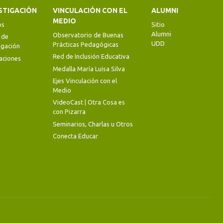
STIGACIÓN
VINCULACIÓN CON EL
ALUMNI
MEDIO
os
Sitio
Alumni
Observatorio de Buenas
 de
UDD
Prácticas Pedagógicas
igación
Red de Inclusión Educativa
aciones
Medalla María Luisa Silva
Ejes Vinculación con el
Medio
VideoCast | Otra Cosa es
con Pizarra
Seminarios, Charlas u Otros
Conecta Educar