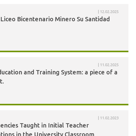
12.02.2025
l Liceo Bicentenario Minero Su Santidad
11.02.2025
ducation and Training System: a piece of a
t.
11.02.2023
ncies Taught in Initial Teacher
otions in the University Classroom