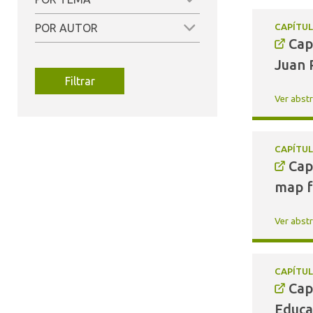
(38)
(47)
POR AUTOR
CAPÍTUL
(17)
Cap
(23)
(17)
Juan P
(22)
Filtrar
(14)
(21)
Ver abst
(12)
(19)
(9)
(8)
(19)
CAPÍTUL
Cap
(6)
(19)
map f
(17)
(3)
(12)
Ver abst
(2)
(11)
(2)
(8)
CAPÍTUL
(7)
Cap
(4)
Educa