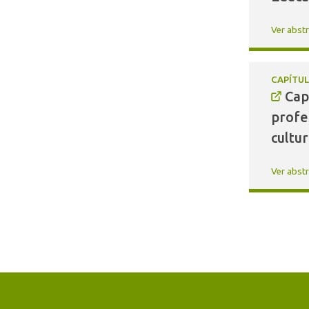
(3)
Ver abst
(1)
(1)
CAPÍTUL
Cap
profe
cultu
Ver abst