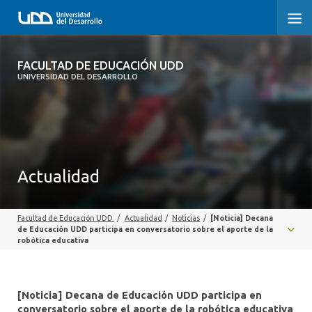
FACULTAD DE EDUCACIÓN UDD
FACULTAD DE EDUCACIÓN UDD
UNIVERSIDAD DEL DESARROLLO
INICIO
SOBRE LA FACULTAD
CARRERAS
Actualidad
FORMACIÓN PRÁCTICA
Facultad de Educación UDD
/
Actualidad
/
Noticias
/
[Noticia] Decana
POSTGRADO Y EDUCACIÓN CONTINUA
de Educación UDD participa en conversatorio sobre el aporte de la
robótica educativa
INVESTIGACIÓN
VINCULACIÓN CON EL MEDIO
[Noticia] Decana de Educación UDD participa en
conversatorio sobre el aporte de la robótica educativa