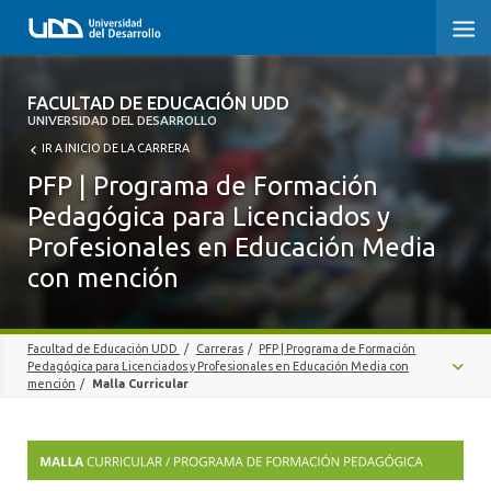
FACULTAD DE EDUCACIÓN UDD
FACULTAD DE EDUCACIÓN UDD
UNIVERSIDAD DEL DESARROLLO
IR A INICIO DE LA CARRERA
INICIO
PFP | Programa de Formación
SOBRE LA FACULTAD
Pedagógica para Licenciados y
Profesionales en Educación Media
CARRERAS
con mención
FORMACIÓN PRÁCTICA
POSTGRADO Y EDUCACIÓN CONTINUA
Facultad de Educación UDD
/
Carreras
/
PFP | Programa de Formación
Pedagógica para Licenciados y Profesionales en Educación Media con
mención
/
Malla Curricular
INVESTIGACIÓN
ADMISIÓN
VINCULACIÓN CON EL MEDIO
MALLA CURRICULAR