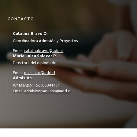
VINCULACIÓN CON EL MEDIO
DOBLE TÍTULO EN EDUCACIÓN ESPECIAL
ALUMNI
MENCIONES
CONTACTO
FORMACIÓN PRÁCTICA
Catalina Bravo O.
Coordinadora Admisión y Proyectos
PERFIL DE EGRESO
Email:
catalinabravo@udd.cl
EQUIPO Y DOCENTES
María Luisa Salazar P.
Directora del diplomado
ACREDITACIÓN
Email:
msalazar@udd.cl
Admisión
CONTÁCTATE CON NOSOTROS
WhatsApp:
+56955341431
Email:
admisionparvulos@udd.cl