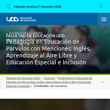
Admisión Directa 2º Semestre 2026
FACULTAD DE EDUCACIÓN UDD
IR A INICIO DE LA CARRERA
FACULTAD DE EDUCACIÓN UDD
UNIVERSIDAD DEL DESARROLLO
Pedagogía en Educación de
Párvulos con Menciones: Inglés,
INICIO
Aprendizaje al Aire Libre y
SOBRE LA FACULTAD
Educación Especial e Inclusión
CARRERAS
Facultad de Educación UDD
/
Carreras
/
Pedagogía en Educación de
FORMACIÓN PRÁCTICA
Párvulos con Menciones: Inglés, Aprendizaje al Aire Libre y Educación
Especial e Inclusión
/
Contáctate con nosotros
POSTGRADO Y EDUCACIÓN CONTINUA
BECAS
INVESTIGACIÓN
MALLA CURRICULAR