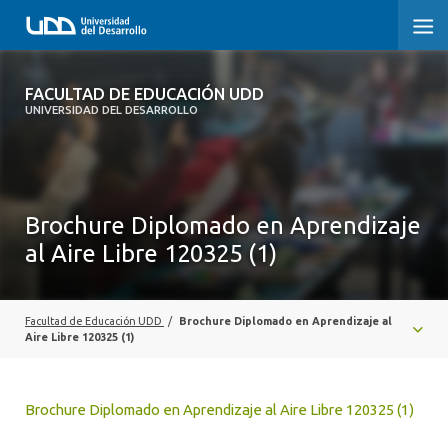
FACULTAD DE EDUCACIÓN UDD
FACULTAD DE EDUCACIÓN UDD
UNIVERSIDAD DEL DESARROLLO
INICIO
SOBRE LA FACULTAD
Brochure Diplomado en Aprendizaje
CARRERAS
al Aire Libre 120325 (1)
FORMACIÓN PRÁCTICA
POSTGRADO Y EDUCACIÓN CONTINUA
Facultad de Educación UDD
/
Brochure Diplomado en Aprendizaje al
Aire Libre 120325 (1)
INVESTIGACIÓN
VINCULACIÓN CON EL MEDIO
Brochure Diplomado en Aprendizaje al Aire Libre 120325 (1)