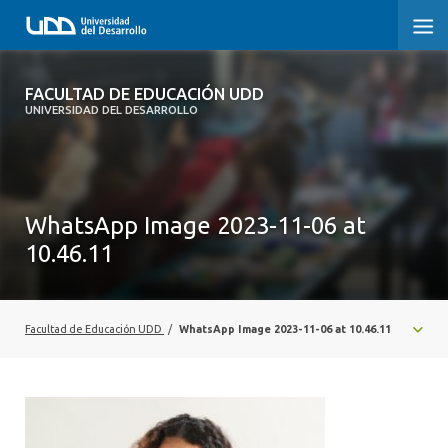
FACULTAD DE EDUCACIÓN UDD
FACULTAD DE EDUCACIÓN UDD
UNIVERSIDAD DEL DESARROLLO
INICIO
SOBRE LA FACULTAD
WhatsApp Image 2023-11-06 at
CARRERAS
10.46.11
FORMACIÓN PRÁCTICA
POSTGRADO Y EDUCACIÓN CONTINUA
Facultad de Educación UDD
/
WhatsApp Image 2023-11-06 at 10.46.11
INVESTIGACIÓN
VINCULACIÓN CON EL MEDIO