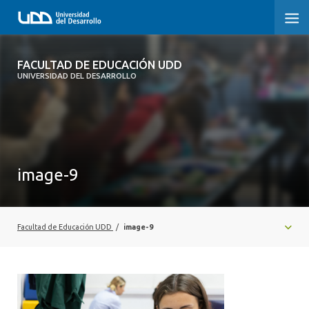
FACULTAD DE EDUCACIÓN UDD
FACULTAD DE EDUCACIÓN UDD
UNIVERSIDAD DEL DESARROLLO
INICIO
SOBRE LA FACULTAD
CARRERAS
image-9
FORMACIÓN PRÁCTICA
POSTGRADO Y EDUCACIÓN CONTINUA
Facultad de Educación UDD
/
image-9
INVESTIGACIÓN
VINCULACIÓN CON EL MEDIO