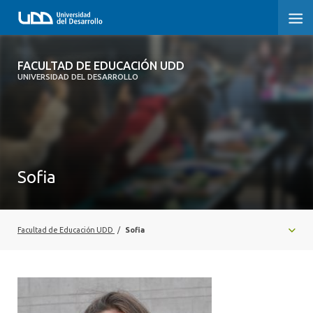
FACULTAD DE EDUCACIÓN UDD
FACULTAD DE EDUCACIÓN UDD
UNIVERSIDAD DEL DESARROLLO
INICIO
SOBRE LA FACULTAD
CARRERAS
Sofia
FORMACIÓN PRÁCTICA
POSTGRADO Y EDUCACIÓN CONTINUA
Facultad de Educación UDD
/
Sofia
INVESTIGACIÓN
VINCULACIÓN CON EL MEDIO