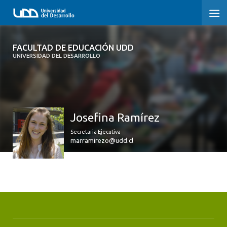
FACULTAD DE EDUCACIÓN UDD
FACULTAD DE EDUCACIÓN UDD
UNIVERSIDAD DEL DESARROLLO
INICIO
SOBRE LA FACULTAD
Josefina Ramírez
CARRERAS
Secretaria Ejecutiva
FORMACIÓN PRÁCTICA
marramirezo@udd.cl
POSTGRADO Y EDUCACIÓN CONTINUA
INVESTIGACIÓN
VINCULACIÓN CON EL MEDIO