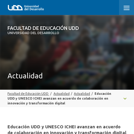
FACULTAD DE EDUCACIÓN UDD
FACULTAD DE EDUCACIÓN UDD
UNIVERSIDAD DEL DESARROLLO
INICIO
SOBRE LA FACULTAD
CARRERAS
Actualidad
FORMACIÓN PRÁCTICA
Facultad de Educación UDD
/
Actualidad
/
Actualidad
/
Educación
POSTGRADO Y EDUCACIÓN CONTINUA
UDD y UNESCO ICHEI avanzan en acuerdo de colaboración en
innovación y transformación digital
INVESTIGACIÓN
VINCULACIÓN CON EL MEDIO
Educación UDD y UNESCO ICHEI avanzan en acuerdo
de colaboración en innovación y transformación digital