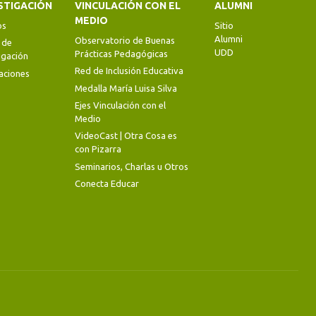
volume.
STIGACIÓN
VINCULACIÓN CON EL
ALUMNI
MEDIO
os
Sitio
Alumni
Observatorio de Buenas
 de
UDD
Prácticas Pedagógicas
igación
Red de Inclusión Educativa
aciones
Medalla María Luisa Silva
Ejes Vinculación con el
Medio
VideoCast | Otra Cosa es
con Pizarra
Seminarios, Charlas u Otros
Conecta Educar