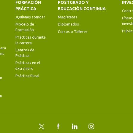
FORMACIÓN
POSTGRADO Y
INVE
PRÁCTICA
EDUCACIÓN CONTINUA
Centr
¿Quiénes somos?
Magísteres
Líneas
invest
Modelo de
Diplomados
Formación
Public
Cursos o Talleres
Prácticas durante
la carrera
ara
Centros de
les
Práctica
Prácticas en el
extranjero
Práctica Rural
en
en
Twitter
Facebook
LinkedIn
Instagram