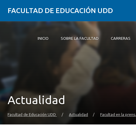
FACULTAD DE EDUCACIÓN UDD
INICIO
SOBRE LA FACULTAD
CARRERAS
Inicio
Sobre la Facultad
Carreras
Formación Práctica
Postgrado y Educación Continua
Investigación
Vinculación con el Medio
Alumni
Actualidad
Facultad de Educación UDD
/
Actualidad
/
Facultad en la prens