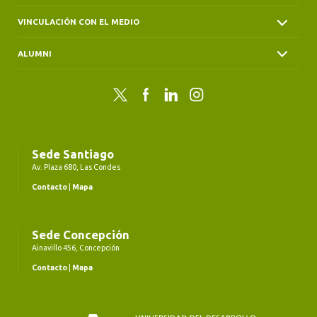
VINCULACIÓN CON EL MEDIO
ALUMNI
Twitter
Facebook
LinkedIn
Instagram
Sede Santiago
Av. Plaza 680, Las Condes
Contacto
|
Mapa
Sede Concepción
Ainavillo 456, Concepción
Contacto
|
Mapa