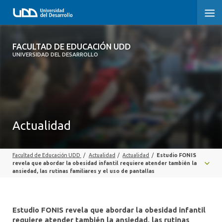
FACULTAD DE EDUCACIÓN UDD
FACULTAD DE EDUCACIÓN UDD
UNIVERSIDAD DEL DESARROLLO
INICIO
SOBRE LA FACULTAD
CARRERAS
Actualidad
FORMACIÓN PRÁCTICA
Facultad de Educación UDD
/
Actualidad
/
Actualidad
/
Estudio FONIS
POSTGRADO Y EDUCACIÓN CONTINUA
revela que abordar la obesidad infantil requiere atender también la
ansiedad, las rutinas familiares y el uso de pantallas
INVESTIGACIÓN
VINCULACIÓN CON EL MEDIO
Estudio FONIS revela que abordar la obesidad infantil
requiere atender también la ansiedad, las rutinas