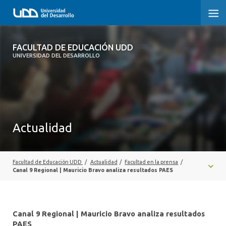
FACULTAD DE EDUCACIÓN UDD
FACULTAD DE EDUCACIÓN UDD
UNIVERSIDAD DEL DESARROLLO
INICIO
SOBRE LA FACULTAD
CARRERAS
Actualidad
FORMACIÓN PRÁCTICA
POSTGRADO Y EDUCACIÓN CONTINUA
Facultad de Educación UDD
/
Actualidad
/
Facultad en la prensa
/
Canal 9 Regional | Mauricio Bravo analiza resultados PAES
INVESTIGACIÓN
VINCULACIÓN CON EL MEDIO
Canal 9 Regional | Mauricio Bravo analiza resultados
PAES