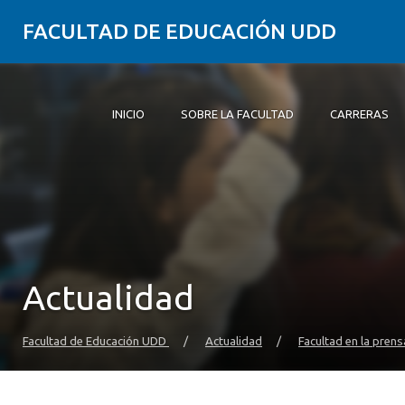
FACULTAD DE EDUCACIÓN UDD
INICIO
SOBRE LA FACULTAD
CARRERAS
Inicio
Sobre la Facultad
Carreras
Formación Práctica
Postgrado y Educación Continua
Investigación
Vinculación con el Medio
Alumni
Actualidad
Facultad de Educación UDD
/
Actualidad
/
Facultad en la prens