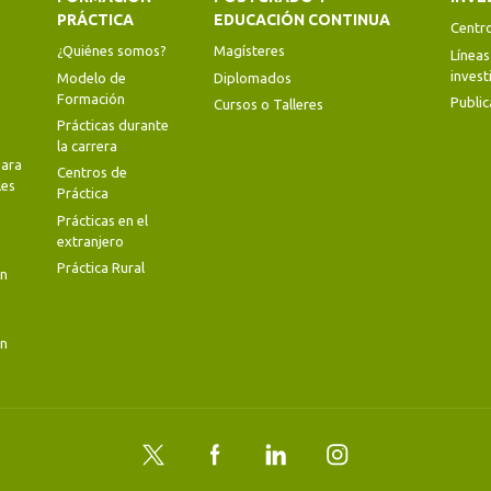
PRÁCTICA
EDUCACIÓN CONTINUA
Centr
¿Quiénes somos?
Magísteres
Líneas
invest
Modelo de
Diplomados
Formación
Public
Cursos o Talleres
Prácticas durante
la carrera
ara
Centros de
les
Práctica
Prácticas en el
extranjero
Práctica Rural
en
en
Twitter
Facebook
LinkedIn
Instagram