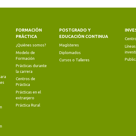
FORMACIÓN
POSTGRADO Y
INVE
PRÁCTICA
EDUCACIÓN CONTINUA
Centr
¿Quiénes somos?
Magísteres
Líneas
invest
Modelo de
Diplomados
Formación
Public
Cursos o Talleres
Prácticas durante
la carrera
ara
Centros de
les
Práctica
Prácticas en el
extranjero
Práctica Rural
en
en