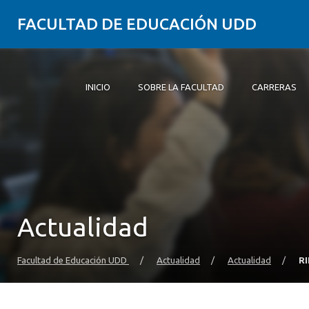
FACULTAD DE EDUCACIÓN UDD
INICIO
SOBRE LA FACULTAD
CARRERAS
Inicio
Sobre la Facultad
Carreras
Formación Práctica
Postgrado y Educación Continua
Investigación
Vinculación con el Medio
Alumni
Actualidad
Facultad de Educación UDD
/
Actualidad
/
Actualidad
/
RI