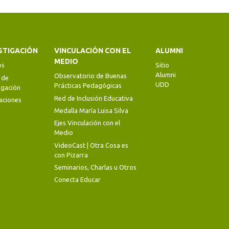
STIGACIÓN
VINCULACIÓN CON EL
ALUMNI
MEDIO
os
Sitio
Alumni
Observatorio de Buenas
 de
UDD
Prácticas Pedagógicas
igación
Red de Inclusión Educativa
aciones
Medalla María Luisa Silva
Ejes Vinculación con el
Medio
VideoCast | Otra Cosa es
con Pizarra
Seminarios, Charlas u Otros
Conecta Educar