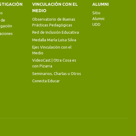
STIGACIÓN
VINCULACIÓN CON EL
ALUMNI
MEDIO
os
Sitio
Alumni
Observatorio de Buenas
 de
UDD
Prácticas Pedagógicas
igación
Red de Inclusión Educativa
aciones
Medalla María Luisa Silva
Ejes Vinculación con el
Medio
VideoCast | Otra Cosa es
con Pizarra
Seminarios, Charlas u Otros
Conecta Educar