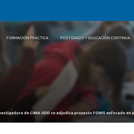
FORMACIÓN PRÁCTICA
POSTGRADO Y EDUCACIÓN CONTINUA
PEP | Pedagogía en Educación de Párvulos
Misión y Visión
¿Quiénes somos?
Magísteres
Centros
Observatorio de Buenas Prácticas Ped
Sitio Alumni UDD
PFP | Programa de Formación Pedagógica par
Transparencia Educación UDD
Prácticas durante la carrera
Cursos o Talleres
Publicaciones
Medalla María Luisa Silva
Licenciados y Profesionales en Educación M
Prácticas en el extranjero
VideoCast | Otra Cosa es con Pizarra
con mención
Conecta Educar
PFP | Programa de Formación Pedagógica en
Educación Especial
vestigadora de CIMA UDD se adjudica proyecto FONIS enfocado en p