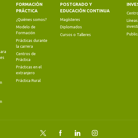
FORMACIÓN
POSTGRADO Y
INVE
PRÁCTICA
EDUCACIÓN CONTINUA
Centr
¿Quiénes somos?
Magísteres
Líneas
invest
Modelo de
Diplomados
Formación
Public
Cursos o Talleres
Prácticas durante
la carrera
ara
Centros de
les
Práctica
Prácticas en el
extranjero
Práctica Rural
en
en
Twitter
Facebook
LinkedIn
Instagram