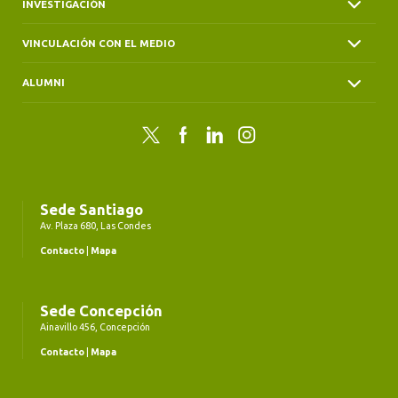
INVESTIGACIÓN
VINCULACIÓN CON EL MEDIO
ALUMNI
Twitter
Facebook
LinkedIn
Instagram
Sede Santiago
Av. Plaza 680, Las Condes
Contacto
|
Mapa
Sede Concepción
Ainavillo 456, Concepción
Contacto
|
Mapa