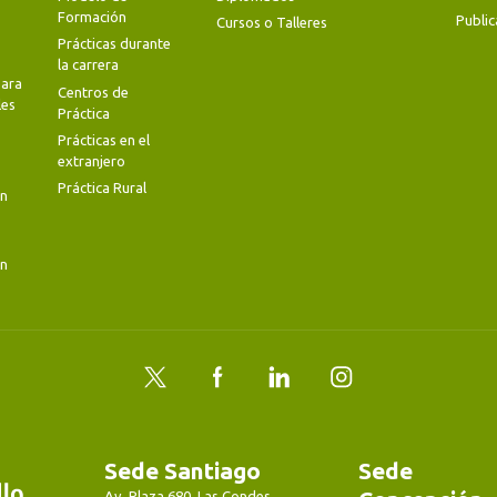
Formación
Public
Cursos o Talleres
Prácticas durante
la carrera
ara
Centros de
les
Práctica
Prácticas en el
extranjero
Práctica Rural
en
en
Twitter
Facebook
LinkedIn
Instagram
Sede Santiago
Sede
Av. Plaza 680, Las Condes