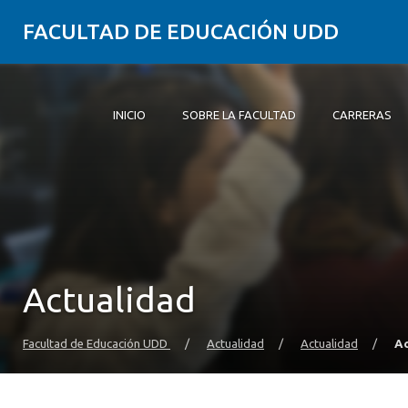
FACULTAD DE EDUCACIÓN UDD
INICIO
SOBRE LA FACULTAD
CARRERAS
Inicio
Sobre la Facultad
Carreras
Formación Práctica
Postgrado y Educación Continua
Investigación
Vinculación con el Medio
Alumni
Actualidad
Facultad de Educación UDD
/
Actualidad
/
Actualidad
/
Ac