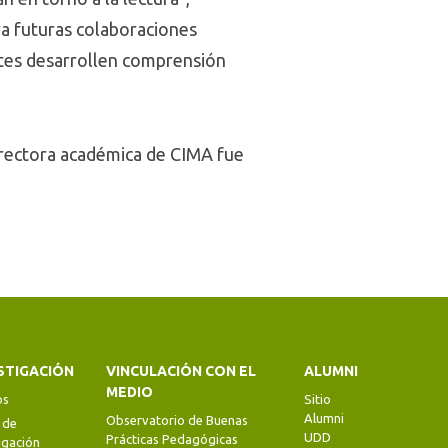
ra futuras colaboraciones
ntes desarrollen comprensión
directora académica de CIMA fue
STIGACIÓN
VINCULACIÓN CON EL
ALUMNI
MEDIO
os
Sitio
Alumni
Observatorio de Buenas
 de
UDD
Prácticas Pedagógicas
igación