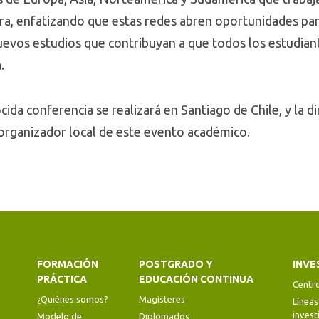
ra, enfatizando que estas redes abren oportunidades pa
nuevos estudios que contribuyan a que todos los estudia
.
ida conferencia se realizará en Santiago de Chile, y la 
é organizador local de este evento académico.
FORMACIÓN
POSTGRADO Y
INVE
PRÁCTICA
EDUCACIÓN CONTINUA
Centr
¿Quiénes somos?
Magísteres
Líneas
invest
Modelo de
Diplomados