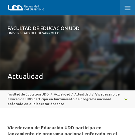
FACULTAD DE EDUCACIÓN UDD
FACULTAD DE EDUCACIÓN UDD
UNIVERSIDAD DEL DESARROLLO
INICIO
SOBRE LA FACULTAD
CARRERAS
Actualidad
FORMACIÓN PRÁCTICA
Facultad de Educación UDD
/
Actualidad
/
Actualidad
/
Vicedecano de
POSTGRADO Y EDUCACIÓN CONTINUA
Educación UDD participa en lanzamiento de programa nacional
enfocado en el bienestar docente
INVESTIGACIÓN
VINCULACIÓN CON EL MEDIO
Vicedecano de Educación UDD participa en
lanzamiento de programa nacional enfocado en el