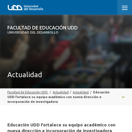
FACULTAD DE EDUCACIÓN UDD
FACULTAD DE EDUCACIÓN UDD
UNIVERSIDAD DEL DESARROLLO
INICIO
SOBRE LA FACULTAD
CARRERAS
Actualidad
FORMACIÓN PRÁCTICA
Facultad de Educación UDD
/
Actualidad
/
Actualidad
/
Educación
POSTGRADO Y EDUCACIÓN CONTINUA
UDD fortalece su equipo académico con nueva dirección e
incorporación de investigadora
INVESTIGACIÓN
VINCULACIÓN CON EL MEDIO
Educación UDD fortalece su equipo académico con
nueva dirección e incorporación de investigadora