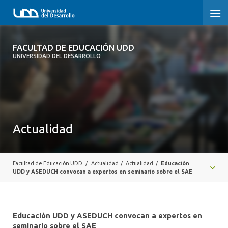
FACULTAD DE EDUCACIÓN UDD
FACULTAD DE EDUCACIÓN UDD
UNIVERSIDAD DEL DESARROLLO
INICIO
SOBRE LA FACULTAD
CARRERAS
Actualidad
FORMACIÓN PRÁCTICA
POSTGRADO Y EDUCACIÓN CONTINUA
Facultad de Educación UDD
/
Actualidad
/
Actualidad
/
Educación
UDD y ASEDUCH convocan a expertos en seminario sobre el SAE
INVESTIGACIÓN
VINCULACIÓN CON EL MEDIO
Educación UDD y ASEDUCH convocan a expertos en
seminario sobre el SAE