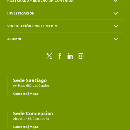
POSTGRADO Y EDUCACIÓN CONTINUA
INVESTIGACIÓN
VINCULACIÓN CON EL MEDIO
ALUMNI
Twitter
Facebook
LinkedIn
Instagram
Sede Santiago
Av. Plaza 680, Las Condes
Contacto
|
Mapa
Sede Concepción
Ainavillo 456, Concepción
Contacto
|
Mapa