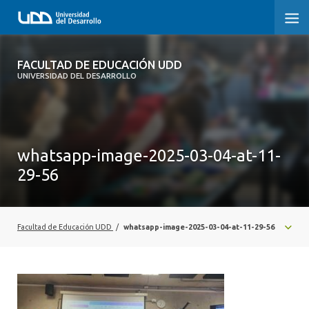
FACULTAD DE EDUCACIÓN UDD
FACULTAD DE EDUCACIÓN UDD
UNIVERSIDAD DEL DESARROLLO
INICIO
SOBRE LA FACULTAD
whatsapp-image-2025-03-04-at-11-
CARRERAS
29-56
FORMACIÓN PRÁCTICA
POSTGRADO Y EDUCACIÓN CONTINUA
Facultad de Educación UDD
/
whatsapp-image-2025-03-04-at-11-29-56
INVESTIGACIÓN
VINCULACIÓN CON EL MEDIO