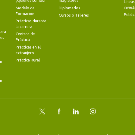
¿Quiénes somos?
Magísteres
Líneas
invest
Modelo de
Diplomados
Formación
Public
Cursos o Talleres
Prácticas durante
la carrera
ara
Centros de
les
Práctica
Prácticas en el
extranjero
Práctica Rural
en
en
Twitter
Facebook
LinkedIn
Instagram