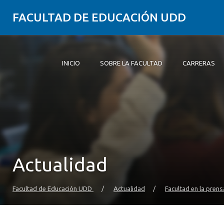
FACULTAD DE EDUCACIÓN UDD
INICIO
SOBRE LA FACULTAD
CARRERAS
Inicio
Sobre la Facultad
Carreras
Formación Práctica
Postgrado y Educación Continua
Investigación
Vinculación con el Medio
Alumni
Actualidad
Facultad de Educación UDD
/
Actualidad
/
Facultad en la prens