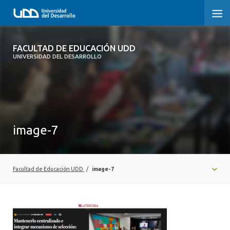
FACULTAD DE EDUCACIÓN UDD
FACULTAD DE EDUCACIÓN UDD
UNIVERSIDAD DEL DESARROLLO
INICIO
SOBRE LA FACULTAD
CARRERAS
image-7
FORMACIÓN PRÁCTICA
POSTGRADO Y EDUCACIÓN CONTINUA
Facultad de Educación UDD
/
image-7
INVESTIGACIÓN
VINCULACIÓN CON EL MEDIO