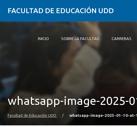
FACULTAD DE EDUCACIÓN UDD
INICIO
SOBRE LA FACULTAD
CARRERAS
Inicio
Sobre la Facultad
Carreras
Formación Práctica
Postgrado y Educación Continua
Investigación
Vinculación con el Medio
Alumni
whatsapp-image-2025-01
Facultad de Educación UDD
/
whatsapp-image-2025-01-10-at-