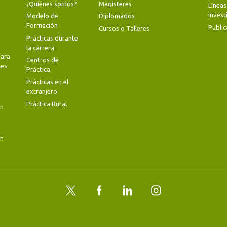
¿Quiénes somos?
Magísteres
Líneas
invest
Modelo de
Diplomados
Formación
Public
Cursos o Talleres
Prácticas durante
la carrera
ara
Centros de
les
Práctica
Prácticas en el
extranjero
Práctica Rural
en
en
Twitter
Facebook
LinkedIn
Instagram