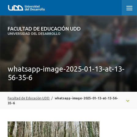
FACULTAD DE EDUCACIÓN UDD
FACULTAD DE EDUCACIÓN UDD
UNIVERSIDAD DEL DESARROLLO
INICIO
SOBRE LA FACULTAD
whatsapp-image-2025-01-13-at-13-
CARRERAS
56-35-6
FORMACIÓN PRÁCTICA
POSTGRADO Y EDUCACIÓN CONTINUA
Facultad de Educación UDD
/
whatsapp-image-2025-01-13-at-13-56-
35-6
INVESTIGACIÓN
VINCULACIÓN CON EL MEDIO