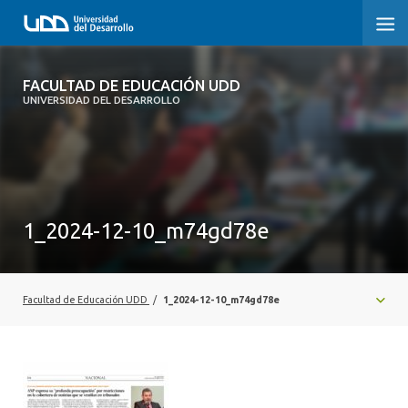
FACULTAD DE EDUCACIÓN UDD
FACULTAD DE EDUCACIÓN UDD
UNIVERSIDAD DEL DESARROLLO
INICIO
SOBRE LA FACULTAD
CARRERAS
1_2024-12-10_m74gd78e
FORMACIÓN PRÁCTICA
POSTGRADO Y EDUCACIÓN CONTINUA
Facultad de Educación UDD
/
1_2024-12-10_m74gd78e
INVESTIGACIÓN
VINCULACIÓN CON EL MEDIO