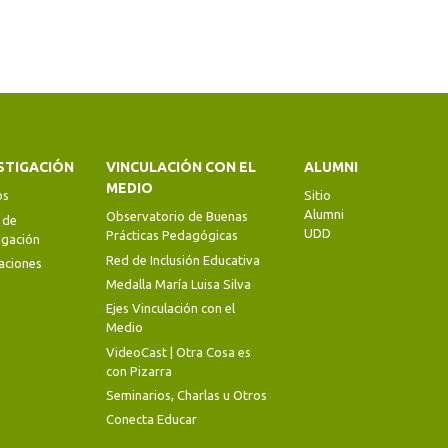
STIGACIÓN
VINCULACIÓN CON EL
ALUMNI
MEDIO
os
Sitio
Alumni
Observatorio de Buenas
 de
UDD
Prácticas Pedagógicas
igación
Red de Inclusión Educativa
aciones
Medalla María Luisa Silva
Ejes Vinculación con el
Medio
VideoCast | Otra Cosa es
con Pizarra
Seminarios, Charlas u Otros
Conecta Educar