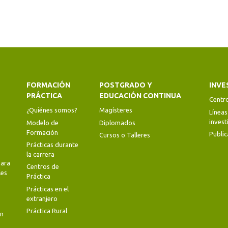
FORMACIÓN
POSTGRADO Y
INVE
PRÁCTICA
EDUCACIÓN CONTINUA
Centr
¿Quiénes somos?
Magísteres
Líneas
invest
Modelo de
Diplomados
Formación
Public
Cursos o Talleres
Prácticas durante
la carrera
ara
Centros de
les
Práctica
Prácticas en el
extranjero
Práctica Rural
en