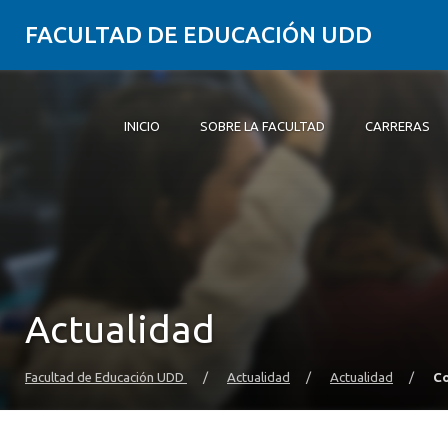
FACULTAD DE EDUCACIÓN UDD
INICIO
SOBRE LA FACULTAD
CARRERAS
Inicio
Sobre la Facultad
Carreras
Formación Práctica
Postgrado y Educación Continua
Investigación
Vinculación con el Medio
Alumni
Actualidad
Facultad de Educación UDD
/
Actualidad
/
Actualidad
/
Co