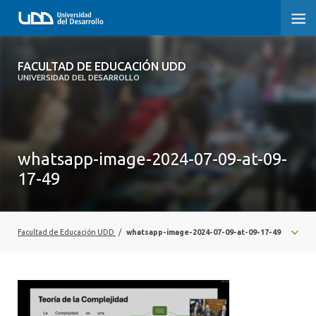
FACULTAD DE EDUCACIÓN UDD
FACULTAD DE EDUCACIÓN UDD
UNIVERSIDAD DEL DESARROLLO
INICIO
SOBRE LA FACULTAD
whatsapp-image-2024-07-09-at-09-
CARRERAS
17-49
FORMACIÓN PRÁCTICA
POSTGRADO Y EDUCACIÓN CONTINUA
Facultad de Educación UDD
/
whatsapp-image-2024-07-09-at-09-17-49
INVESTIGACIÓN
VINCULACIÓN CON EL MEDIO