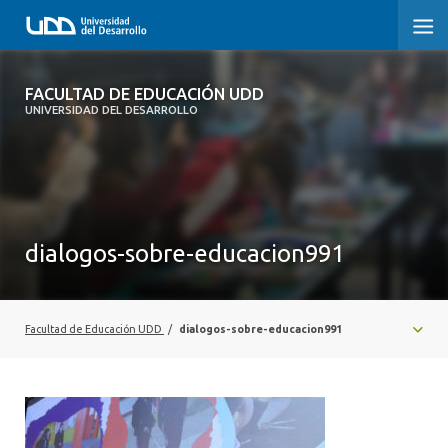
FACULTAD DE EDUCACIÓN UDD
FACULTAD DE EDUCACIÓN UDD
UNIVERSIDAD DEL DESARROLLO
INICIO
SOBRE LA FACULTAD
CARRERAS
dialogos-sobre-educacion991
FORMACIÓN PRÁCTICA
POSTGRADO Y EDUCACIÓN CONTINUA
Facultad de Educación UDD
/
dialogos-sobre-educacion991
INVESTIGACIÓN
VINCULACIÓN CON EL MEDIO