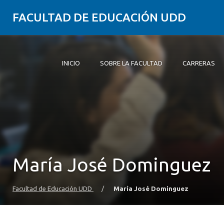
FACULTAD DE EDUCACIÓN UDD
INICIO
SOBRE LA FACULTAD
CARRERAS
Inicio
Sobre la Facultad
Carreras
Formación Práctica
Postgrado y Educación Continua
Investigación
Vinculación con el Medio
Alumni
María José Dominguez
Facultad de Educación UDD
/
María José Dominguez