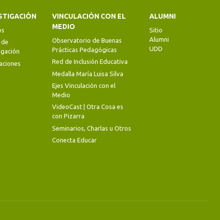
STIGACIÓN
VINCULACIÓN CON EL
ALUMNI
MEDIO
os
Sitio
Alumni
Observatorio de Buenas
 de
UDD
Prácticas Pedagógicas
igación
Red de Inclusión Educativa
aciones
Medalla María Luisa Silva
Ejes Vinculación con el
Medio
VideoCast | Otra Cosa es
con Pizarra
Seminarios, Charlas u Otros
Conecta Educar