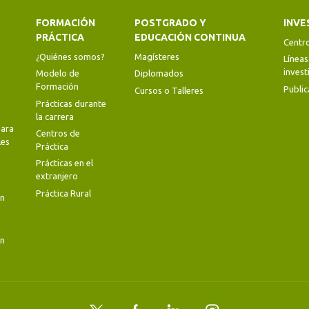
FORMACIÓN
POSTGRADO Y
INVE
PRÁCTICA
EDUCACIÓN CONTINUA
Centr
¿Quiénes somos?
Magísteres
Líneas
invest
Modelo de
Diplomados
Formación
Public
Cursos o Talleres
Prácticas durante
la carrera
ara
Centros de
les
Práctica
Prácticas en el
extranjero
Práctica Rural
en
en