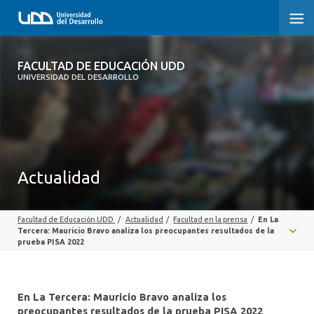
FACULTAD DE EDUCACIÓN UDD
FACULTAD DE EDUCACIÓN UDD
UNIVERSIDAD DEL DESARROLLO
INICIO
SOBRE LA FACULTAD
CARRERAS
Actualidad
FORMACIÓN PRÁCTICA
Facultad de Educación UDD
/
Actualidad
/
Facultad en la prensa
/
En La
POSTGRADO Y EDUCACIÓN CONTINUA
Tercera: Mauricio Bravo analiza los preocupantes resultados de la
prueba PISA 2022
INVESTIGACIÓN
VINCULACIÓN CON EL MEDIO
En La Tercera: Mauricio Bravo analiza los
preocupantes resultados de la prueba PISA 2022