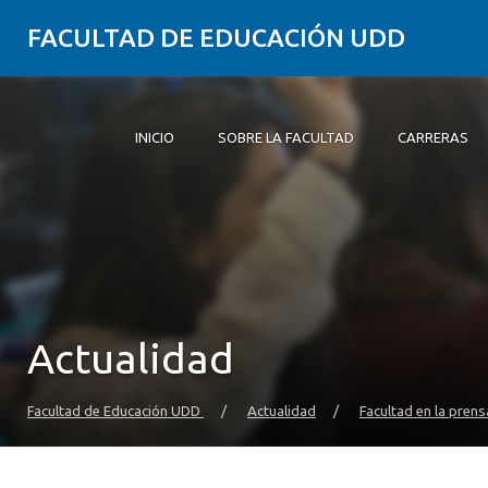
FACULTAD DE EDUCACIÓN UDD
INICIO
SOBRE LA FACULTAD
CARRERAS
Inicio
Sobre la Facultad
Carreras
Formación Práctica
Postgrado y Educación Continua
Investigación
Vinculación con el Medio
Alumni
Actualidad
Facultad de Educación UDD
/
Actualidad
/
Facultad en la prens