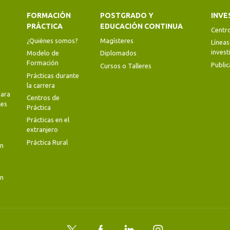
FORMACIÓN
POSTGRADO Y
INVE
PRÁCTICA
EDUCACIÓN CONTINUA
Centr
¿Quiénes somos?
Magísteres
Líneas
invest
Modelo de
Diplomados
Formación
Public
Cursos o Talleres
Prácticas durante
la carrera
ara
Centros de
les
Práctica
Prácticas en el
extranjero
Práctica Rural
en
en