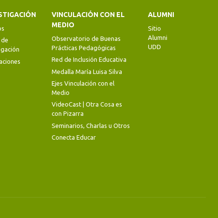
STIGACIÓN
VINCULACIÓN CON EL
ALUMNI
MEDIO
os
Sitio
Alumni
Observatorio de Buenas
 de
UDD
Prácticas Pedagógicas
igación
Red de Inclusión Educativa
aciones
Medalla María Luisa Silva
Ejes Vinculación con el
Medio
VideoCast | Otra Cosa es
con Pizarra
Seminarios, Charlas u Otros
Conecta Educar