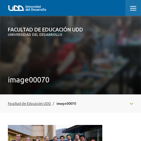
FACULTAD DE EDUCACIÓN UDD
FACULTAD DE EDUCACIÓN UDD
UNIVERSIDAD DEL DESARROLLO
INICIO
SOBRE LA FACULTAD
CARRERAS
image00070
FORMACIÓN PRÁCTICA
POSTGRADO Y EDUCACIÓN CONTINUA
Facultad de Educación UDD
/
image00070
INVESTIGACIÓN
VINCULACIÓN CON EL MEDIO