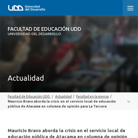
FACULTAD DE EDUCACIÓN UDD
FACULTAD DE EDUCACIÓN UDD
UNIVERSIDAD DEL DESARROLLO
INICIO
SOBRE LA FACULTAD
CARRERAS
Actualidad
FORMACIÓN PRÁCTICA
Facultad de Educación UDD
/
Actualidad
/
Facultad en la prensa
/
POSTGRADO Y EDUCACIÓN CONTINUA
Mauricio Bravo aborda la crisis en el servicio local de educación
pública de Atacama en columna de opinión para La Tercera
INVESTIGACIÓN
VINCULACIÓN CON EL MEDIO
Mauricio Bravo aborda la crisis en el servicio local de
educación pública de Atacama en columna de opinión