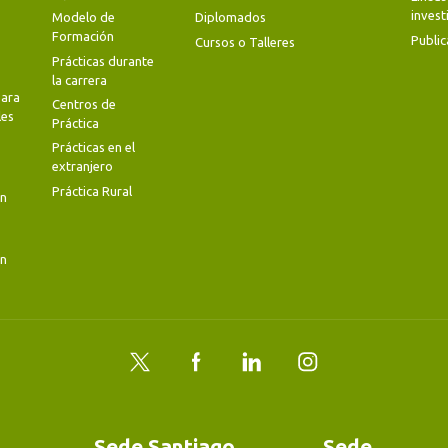
invest
Modelo de
Diplomados
Formación
Public
Cursos o Talleres
Prácticas durante
la carrera
ara
Centros de
les
Práctica
Prácticas en el
extranjero
Práctica Rural
en
en
Twitter
Facebook
LinkedIn
Instagram
Sede Santiago
Sede