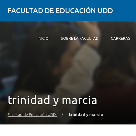
FACULTAD DE EDUCACIÓN UDD
INICIO
SOBRE LA FACULTAD
CARRERAS
Inicio
Sobre la Facultad
Carreras
Formación Práctica
Postgrado y Educación Continua
Investigación
Vinculación con el Medio
Alumni
trinidad y marcia
Facultad de Educación UDD
/
trinidad y marcia