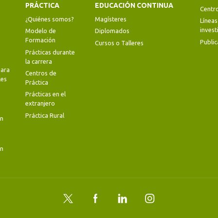
PRÁCTICA
EDUCACIÓN CONTINUA
Centr
¿Quiénes somos?
Magísteres
Líneas
invest
Modelo de
Diplomados
Formación
Public
Cursos o Talleres
Prácticas durante
la carrera
ara
Centros de
les
Práctica
Prácticas en el
extranjero
Práctica Rural
en
en
Twitter
Facebook
LinkedIn
Instagram