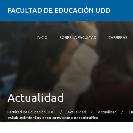
FACULTAD DE EDUCACIÓN UDD
INICIO
SOBRE LA FACULTAD
CARRERAS
Inicio
Sobre la Facultad
Carreras
Formación Práctica
Postgrado y Educación Continua
Investigación
Vinculación con el Medio
Alumni
Actualidad
Facultad de Educación UDD
/
Actualidad
/
Actualidad
/
En
establecimientos escolares como narcotráfico