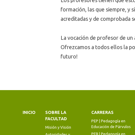
Los profesores tienen que estud
formación, las que siempre, y s
acreditadas y de comprobada se
La vocación de profesor de un 
Ofrezcamos a todos ellos la pos
futuro!
INICIO
SOBRE LA
CARRERAS
FACULTAD
PEP | Pedagogía en
Educación de Párvulos
Misión y Visión
PEB | Pedagogía en
Autoridades y