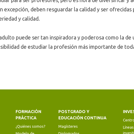
iar para ser profesores, pero es hora de diversificar y 
in excepción, deben resguardar la calidad y ser ofrecida
riedad y calidad.
adulto puede ser tan inspiradora y poderosa como la de
ibilidad de estudiar la profesión más importante de toda
FORMACIÓN
POSTGRADO Y
INVE
PRÁCTICA
EDUCACIÓN CONTINUA
Centr
¿Quiénes somos?
Magísteres
Líneas
invest
Modelo de
Diplomados