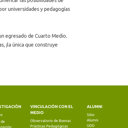
aumentar las posibilidades de
s por universidades y pedagogías
 un egresado de Cuarto Medio.
s, ¡la única que construye
STIGACIÓN
VINCULACIÓN CON EL
ALUMNI
MEDIO
os
Sitio
Alumni
Observatorio de Buenas
 de
UDD
Prácticas Pedagógicas
igación