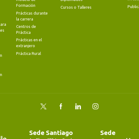
Formación
Public
Cursos o Talleres
Prácticas durante
la carrera
ara
Centros de
les
Práctica
Prácticas en el
extranjero
Práctica Rural
en
en
Twitter
Facebook
LinkedIn
Instagram
Sede Santiago
Sede