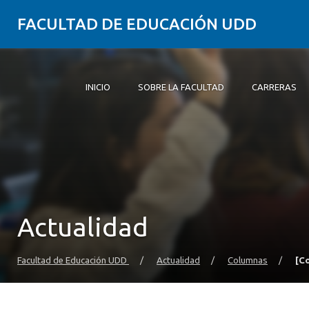
FACULTAD DE EDUCACIÓN UDD
INICIO
SOBRE LA FACULTAD
CARRERAS
Inicio
Sobre la Facultad
Carreras
Formación Práctica
Postgrado y Educación Continua
Investigación
Vinculación con el Medio
Alumni
Actualidad
Facultad de Educación UDD
/
Actualidad
/
Columnas
/
[C