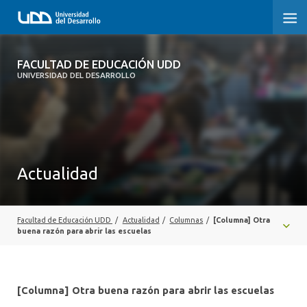
FACULTAD DE EDUCACIÓN UDD
FACULTAD DE EDUCACIÓN UDD
UNIVERSIDAD DEL DESARROLLO
INICIO
SOBRE LA FACULTAD
CARRERAS
Actualidad
FORMACIÓN PRÁCTICA
POSTGRADO Y EDUCACIÓN CONTINUA
Facultad de Educación UDD
/
Actualidad
/
Columnas
/
[Columna] Otra
buena razón para abrir las escuelas
INVESTIGACIÓN
VINCULACIÓN CON EL MEDIO
[Columna] Otra buena razón para abrir las escuelas