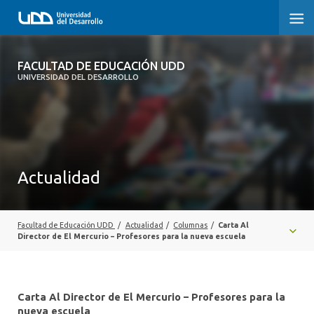
FACULTAD DE EDUCACIÓN UDD
FACULTAD DE EDUCACIÓN UDD
UNIVERSIDAD DEL DESARROLLO
INICIO
SOBRE LA FACULTAD
CARRERAS
Actualidad
FORMACIÓN PRÁCTICA
POSTGRADO Y EDUCACIÓN CONTINUA
Facultad de Educación UDD
/
Actualidad
/
Columnas
/
Carta Al
Director de El Mercurio – Profesores para la nueva escuela
INVESTIGACIÓN
VINCULACIÓN CON EL MEDIO
Carta Al Director de El Mercurio – Profesores para la
nueva escuela