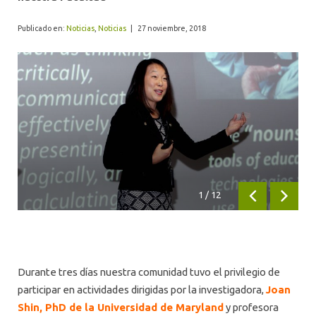
ALUMNI
Publicado en:
Noticias
,
Noticias
|
27 noviembre, 2018
1
/
12
Anterior
Siguien
Durante tres días nuestra comunidad tuvo el privilegio de
participar en actividades dirigidas por la investigadora,
Joan
Shin, PhD de la Universidad de Maryland
y profesora